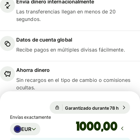
Envía dinero internacionalmente
Las transferencias llegan en menos de 20
segundos.
Datos de cuenta global
Recibe pagos en múltiples divisas fácilmente.
Ahorra dinero
Sin recargos en el tipo de cambio o comisiones
ocultas.
Garantizado durante 78 h
1 EUR = 1
Garantizado durante 78 h
Envías exactamente
,00
EUR