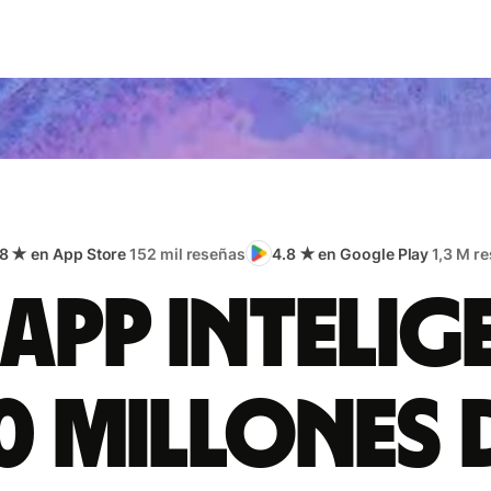
.8 ★ en App Store
152 mil reseñas
4.8 ★ en Google Play
1,3 M r
app intelig
0 millones 