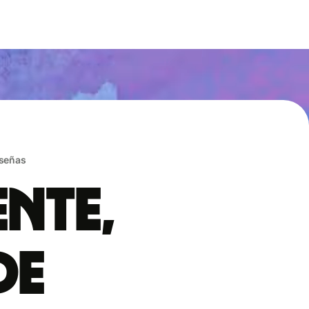
eseñas
ente,
de