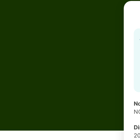
No
N
Di
20