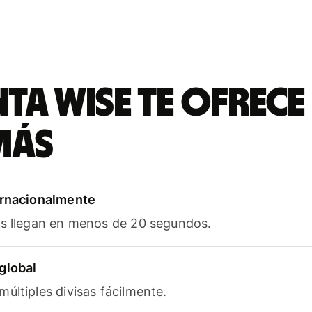
ta Wise te ofrece
más
ernacionalmente
as llegan en menos de 20 segundos.
global
últiples divisas fácilmente.