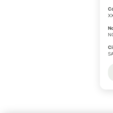
Có
X
No
N
C
S