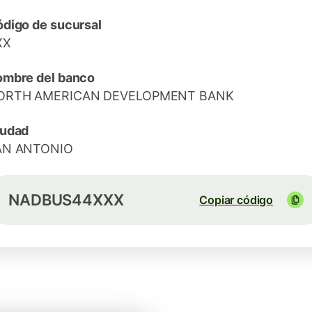
digo de sucursal
XX
mbre del banco
ORTH AMERICAN DEVELOPMENT BANK
iudad
AN ANTONIO
NADBUS44XXX
Copiar código