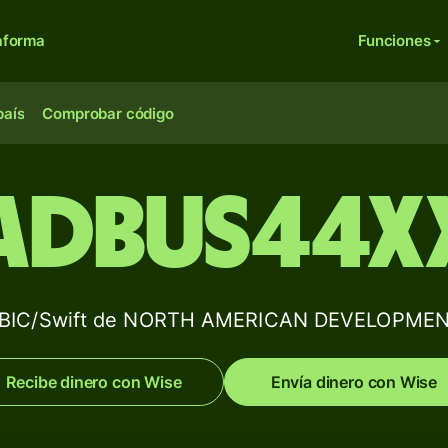
aforma
Funciones
país
Comprobar código
ADBUS44X
 BIC/Swift de NORTH AMERICAN DEVELOPME
Recibe dinero con Wise
Envía dinero con Wise