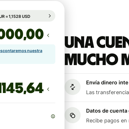
antizado durante 101 h
1 EUR = 1,1528 USD
antizado durante 101 h
,00
Una cuen
scontaremos nuestra
mucho 
Envía dinero int
Las transferenci
Datos de cuenta 
Recibe pagos en m