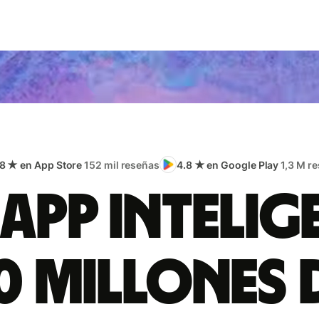
.8 ★ en App Store
152 mil reseñas
4.8 ★ en Google Play
1,3 M r
app intelig
0 millones 