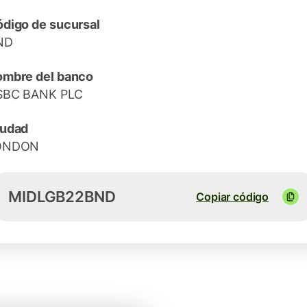
digo de sucursal
ND
mbre del banco
SBC BANK PLC
iudad
ONDON
MIDLGB22BND
Copiar código