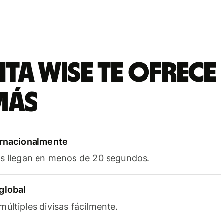
ta Wise te ofrece
más
ernacionalmente
as llegan en menos de 20 segundos.
global
últiples divisas fácilmente.