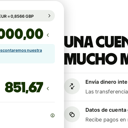
rantizado durante 77 h
1 EUR = 0,8566 GBP
rantizado durante 77 h
,00
Una cuen
scontaremos nuestra
mucho 
Envía dinero int
Las transferenci
Datos de cuenta 
Recibe pagos en m