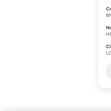
Có
B
No
H
C
L