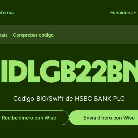
aforma
Funciones
país
Comprobar código
IDLGB22B
Código BIC/Swift de HSBC BANK PLC
Recibe dinero con Wise
Envía dinero con Wise