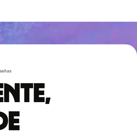
eseñas
ente,
de