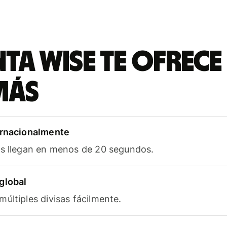
ta Wise te ofrece
más
ernacionalmente
as llegan en menos de 20 segundos.
global
últiples divisas fácilmente.