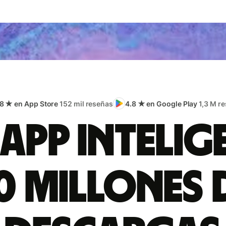
.8 ★ en App Store
152 mil reseñas
4.8 ★ en Google Play
1,3 M r
app intelig
0 millones 