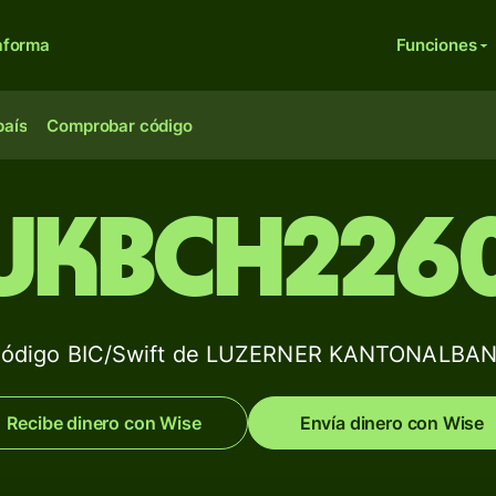
aforma
Funciones
país
Comprobar código
UKBCH226
ódigo BIC/Swift de LUZERNER KANTONALBA
Recibe dinero con Wise
Envía dinero con Wise