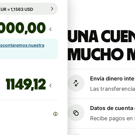
rantizado durante 92 h
1 EUR = 1,1563 USD
rantizado durante 92 h
,00
Una cuen
scontaremos nuestra
mucho 
Envía dinero int
Las transferenci
Datos de cuenta 
Recibe pagos en m