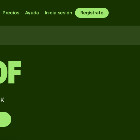
Precios
Ayuda
Inicia sesión
Regístrate
0F
NK