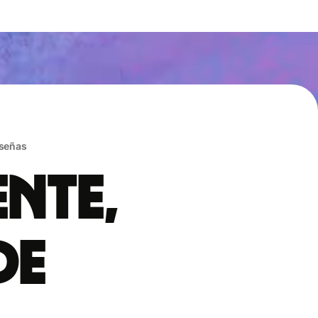
eseñas
ente,
de