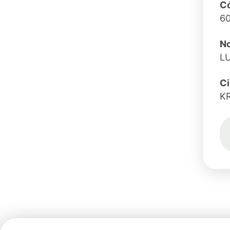
Có
6
No
L
C
K