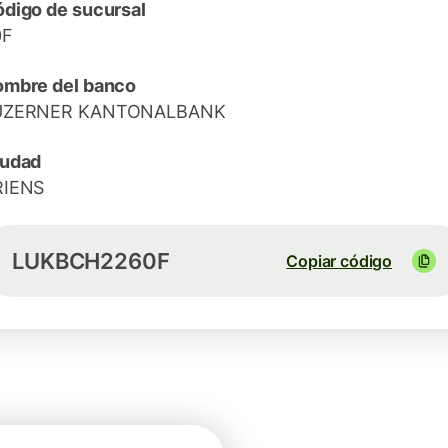
digo de sucursal
0F
mbre del banco
UZERNER KANTONALBANK
iudad
RIENS
LUKBCH2260F
Copiar código