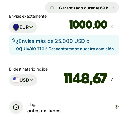
Garantizado durante 69 h
1 EUR = 1
Garantizado durante 69 h
Envías exactamente
,00
EUR
¿Envías más de 25.000 USD o
equivalente?
Descontaremos nuestra comisión
El destinatario recibe
USD
Llega
antes del lunes