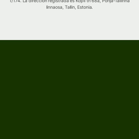
1/174. La dirección registrada es Kopli tn 68a, Põhja-Tallinna
linnaosa, Tallin, Estonia.