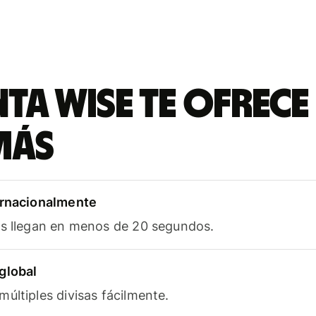
ta Wise te ofrece
más
ernacionalmente
as llegan en menos de 20 segundos.
global
últiples divisas fácilmente.