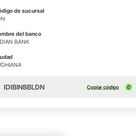
digo de sucursal
DN
mbre del banco
NDIAN BANK
iudad
UDHIANA
IDIBINBBLDN
Copiar código