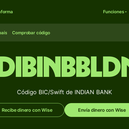
aforma
Funciones
país
Comprobar código
IDIBINBBLD
Código BIC/Swift de INDIAN BANK
Recibe dinero con Wise
Envía dinero con Wise