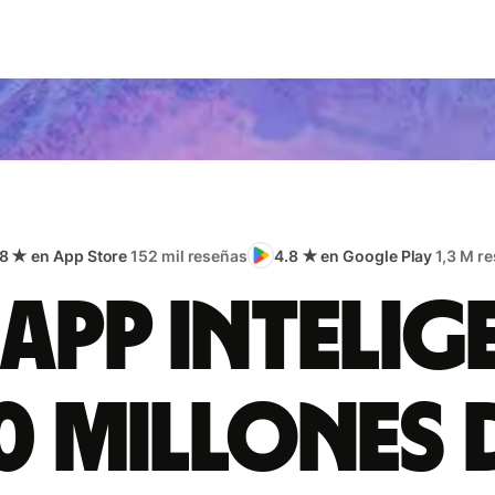
.8 ★ en App Store
152 mil reseñas
4.8 ★ en Google Play
1,3 M r
app intelig
0 millones 