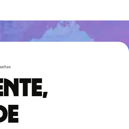
eseñas
ente,
de