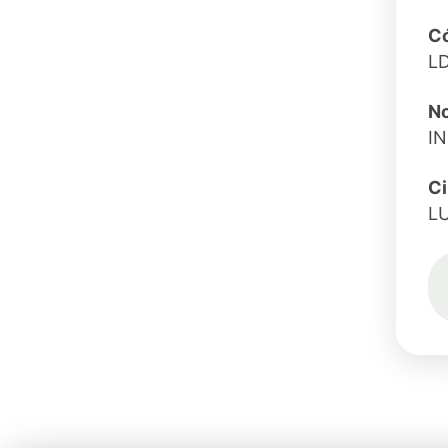
Có
L
No
I
C
L