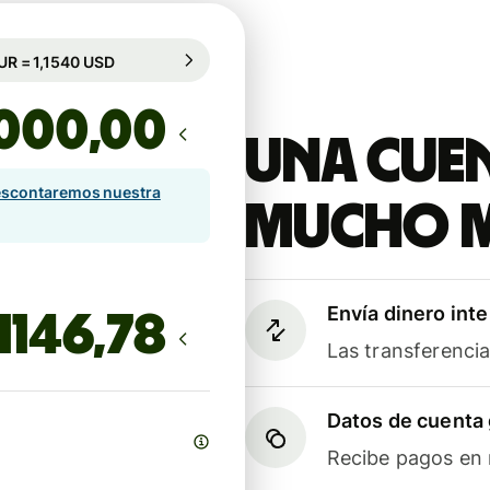
antizado durante 101 h
1 EUR = 1,1540 USD
antizado durante 101 h
,00
Una cuen
scontaremos nuestra
mucho 
Envía dinero int
Las transferenci
Datos de cuenta 
Recibe pagos en m