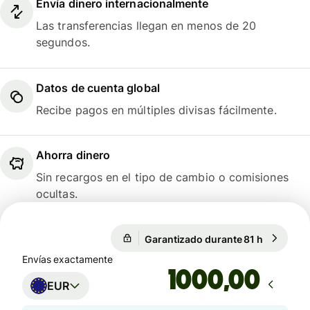
Envía dinero internacionalmente
Las transferencias llegan en menos de 20
segundos.
Datos de cuenta global
Recibe pagos en múltiples divisas fácilmente.
Ahorra dinero
Sin recargos en el tipo de cambio o comisiones
ocultas.
Garantizado durante 81 h
1 EUR = 1
Garantizado durante 81 h
Envías exactamente
,00
EUR