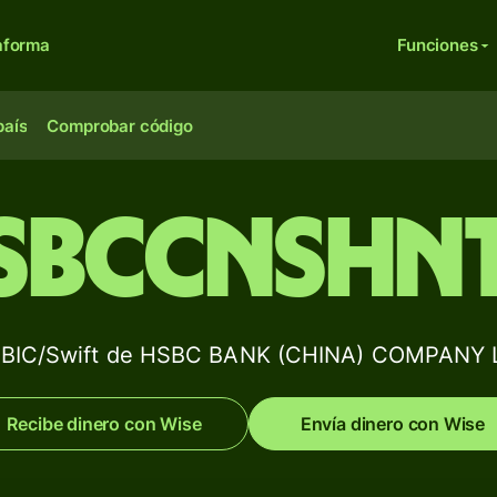
aforma
Funciones
país
Comprobar código
SBCCNSHN
 BIC/Swift de HSBC BANK (CHINA) COMPANY 
Recibe dinero con Wise
Envía dinero con Wise