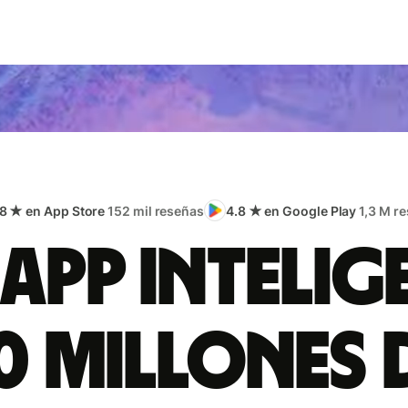
.8 ★ en App Store
152 mil reseñas
4.8 ★ en Google Play
1,3 M r
app intelig
0 millones 