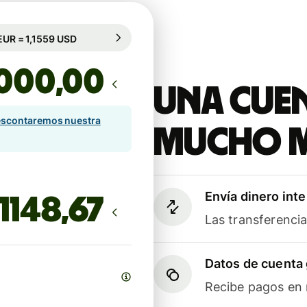
rantizado durante 74 h
1 EUR = 1,1559 USD
rantizado durante 74 h
,00
Una cuen
scontaremos nuestra
mucho 
Envía dinero int
Las transferenci
Datos de cuenta 
Recibe pagos en m