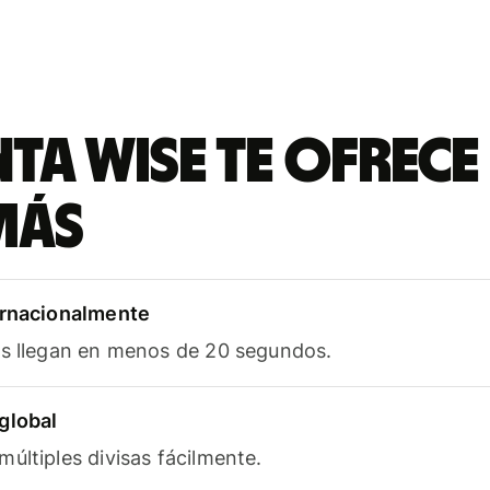
ta Wise te ofrece
más
ernacionalmente
as llegan en menos de 20 segundos.
global
últiples divisas fácilmente.