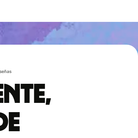
eseñas
ente,
de