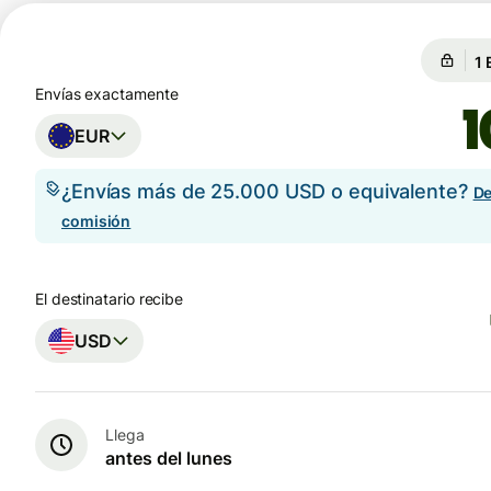
Ga
Ga
Envías exactamente
EUR
¿Envías más de 25.000 USD o equivalente?
De
comisión
El destinatario recibe
USD
Llega
antes del lunes