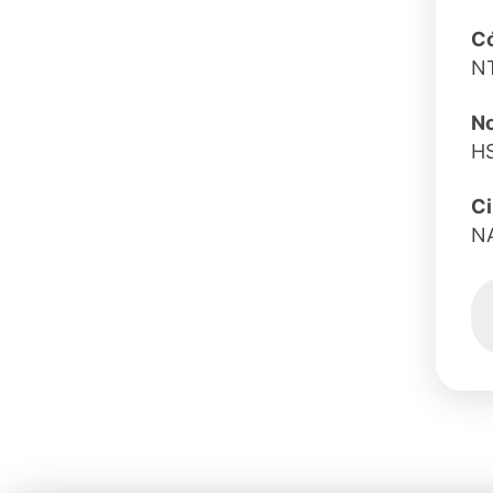
Có
N
No
H
C
N