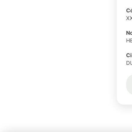
Có
X
No
H
C
D