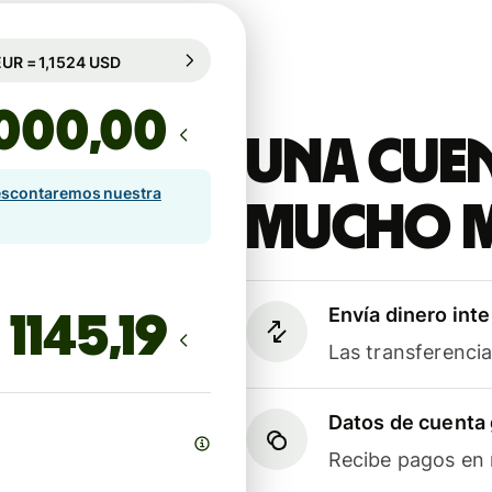
rantizado durante 82 h
1 EUR = 1,1524 USD
rantizado durante 82 h
,00
Una cuen
scontaremos nuestra
mucho 
Envía dinero int
Las transferenci
Datos de cuenta 
Recibe pagos en m