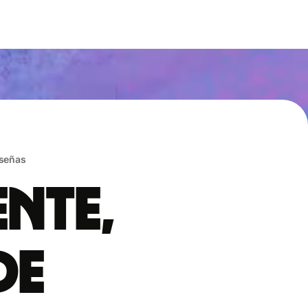
eseñas
ente,
de