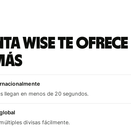
ta Wise te ofrece
más
ernacionalmente
as llegan en menos de 20 segundos.
global
últiples divisas fácilmente.