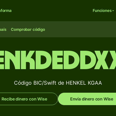
aforma
Funciones
país
Comprobar código
ENKDEDDX
Código BIC/Swift de HENKEL KGAA
Recibe dinero con Wise
Envía dinero con Wise