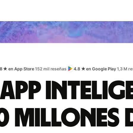
.8 ★ en App Store
152 mil reseñas
4.8 ★ en Google Play
1,3 M r
app intelig
0 millones 