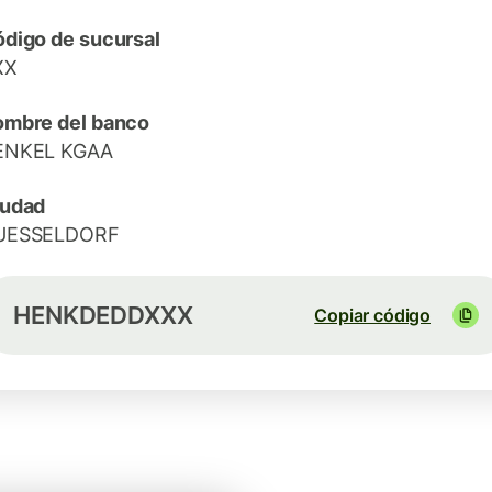
digo de sucursal
XX
mbre del banco
ENKEL KGAA
iudad
UESSELDORF
HENKDEDDXXX
Copiar código