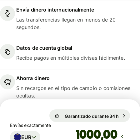
Envía dinero internacionalmente
Las transferencias llegan en menos de 20
segundos.
Datos de cuenta global
Recibe pagos en múltiples divisas fácilmente.
Ahorra dinero
Sin recargos en el tipo de cambio o comisiones
ocultas.
Garantizado durante 34 h
1 EUR = 1
Garantizado durante 34 h
Envías exactamente
,00
EUR