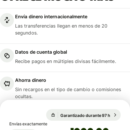
Envía dinero internacionalmente
Las transferencias llegan en menos de 20
segundos.
Datos de cuenta global
Recibe pagos en múltiples divisas fácilmente.
Ahorra dinero
Sin recargos en el tipo de cambio o comisiones
ocultas.
1 EUR = 1,1573 USD
Garantizado durante 97 h
1 EUR = 1
Garantizado durante 97 h
Envías exactamente