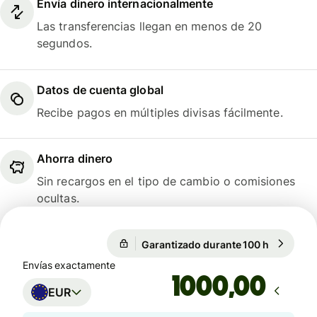
Envía dinero internacionalmente
Las transferencias llegan en menos de 20
segundos.
Datos de cuenta global
Recibe pagos en múltiples divisas fácilmente.
Ahorra dinero
Sin recargos en el tipo de cambio o comisiones
ocultas.
Garantizado durante 100 h
1 EUR = 1
Garantizado durante 100 h
Envías exactamente
,00
EUR