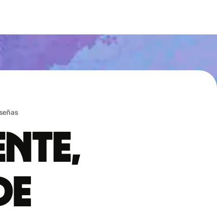
eseñas
ente,
de