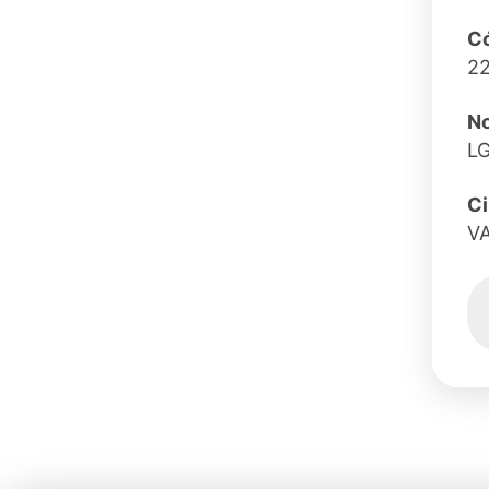
Có
2
No
L
C
V