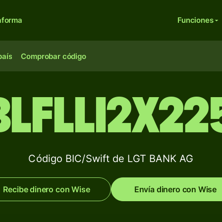
aforma
Funciones
país
Comprobar código
BLFLLI2X22
Código BIC/Swift de LGT BANK AG
Recibe dinero con Wise
Envía dinero con Wise