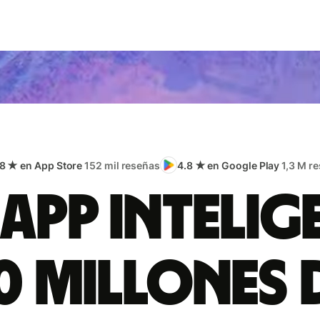
.8 ★ en App Store
152 mil reseñas
4.8 ★ en Google Play
1,3 M r
app intelig
0 millones 