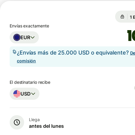
Ga
Ga
Envías exactamente
EUR
¿Envías más de 25.000 USD o equivalente?
De
comisión
El destinatario recibe
USD
Llega
antes del lunes