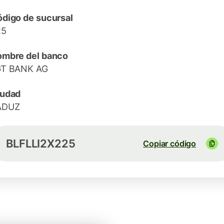
digo de sucursal
25
mbre del banco
GT BANK AG
iudad
ADUZ
BLFLLI2X225
Copiar código