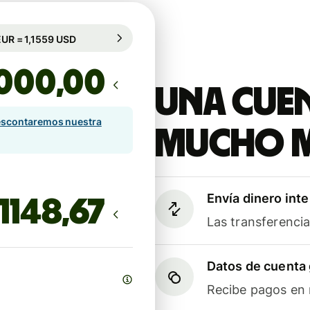
rantizado durante 68 h
1 EUR = 1,1559 USD
rantizado durante 68 h
,00
Una cuen
scontaremos nuestra
mucho 
Envía dinero int
Las transferenci
Datos de cuenta 
Recibe pagos en m