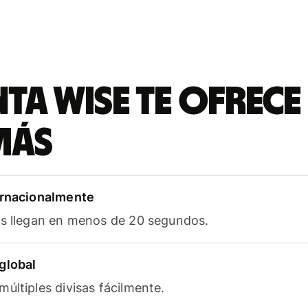
ta Wise te ofrece
más
ernacionalmente
as llegan en menos de 20 segundos.
global
últiples divisas fácilmente.