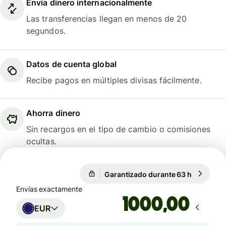
Envía dinero internacionalmente
Las transferencias llegan en menos de 20
segundos.
Datos de cuenta global
Recibe pagos en múltiples divisas fácilmente.
Ahorra dinero
Sin recargos en el tipo de cambio o comisiones
ocultas.
1 EUR = 1,1559 USD
Garantizado durante 63 h
1 EUR = 1
Garantizado durante 63 h
Envías exactamente
,00
EUR