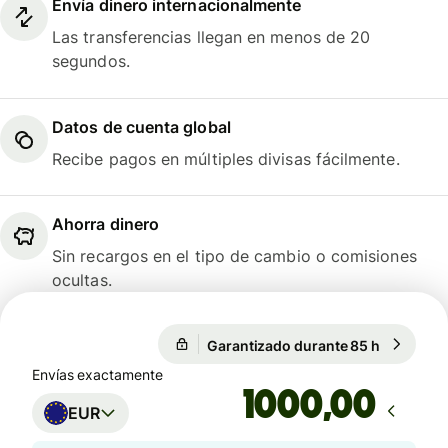
Envía dinero internacionalmente
Las transferencias llegan en menos de 20
segundos.
Datos de cuenta global
Recibe pagos en múltiples divisas fácilmente.
Ahorra dinero
Sin recargos en el tipo de cambio o comisiones
ocultas.
Garantizado durante 85 h
1 EUR = 1
Garantizado durante 85 h
Envías exactamente
,00
EUR