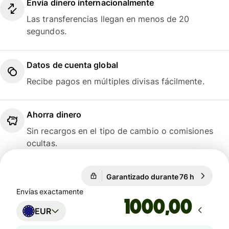
Envía dinero internacionalmente
Las transferencias llegan en menos de 20
segundos.
Datos de cuenta global
Recibe pagos en múltiples divisas fácilmente.
Ahorra dinero
Sin recargos en el tipo de cambio o comisiones
ocultas.
Garantizado durante 76 h
1 EUR = 1
Garantizado durante 76 h
Envías exactamente
,00
EUR