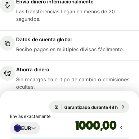
Envía dinero internacionalmente
Las transferencias llegan en menos de 20
segundos.
Datos de cuenta global
Recibe pagos en múltiples divisas fácilmente.
Ahorra dinero
Sin recargos en el tipo de cambio o comisiones
ocultas.
Garantizado durante 48 h
1 EUR = 1
Garantizado durante 48 h
Envías exactamente
,00
EUR