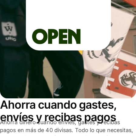
Ahorra cuando gastes,
envíes y recibas pagos
Ahorra dinero cuando envíes, gastes y recibas
pagos en más de 40 divisas. Todo lo que necesitas,