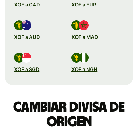
XOF a CAD
XOF a EUR
XOF a AUD
XOF a MAD
XOF a SGD
XOF a NGN
Cambiar divisa de
origen