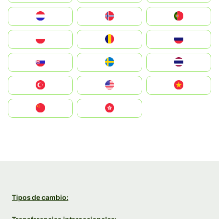
Nederland
Norge
Portugal
Polska
România
Россия
Slovensko
Ruoŧŧa
ไทย
Türkiye
United States
Vietnam
中国
中國香港特別行政區
Tipos de cambio: