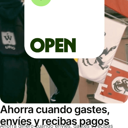
Ahorra cuando gastes,
envíes y recibas pagos
Ahorra dinero cuando envíes, gastes y recibas