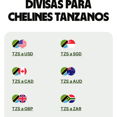
divisas para
chelines tanzanos
TZS a USD
TZS a SGD
TZS a CAD
TZS a AUD
TZS a GBP
TZS a ZAR