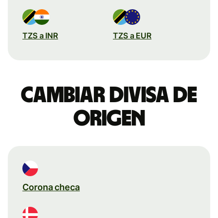
TZS a INR
TZS a EUR
Cambiar divisa de
origen
Corona checa