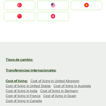
Türkiye
United States
Vietnam
中国
中國香港特別行政區
Tipos de cambio:
Transferencias internacionales:
Cost of living:
Cost of living in United Kingdom
Cost of living in United States
Cost of living in Australia
Cost of living in India
Cost of living in Germany
Cost of living in France
Cost of living in Spain
Cost of living in Canada