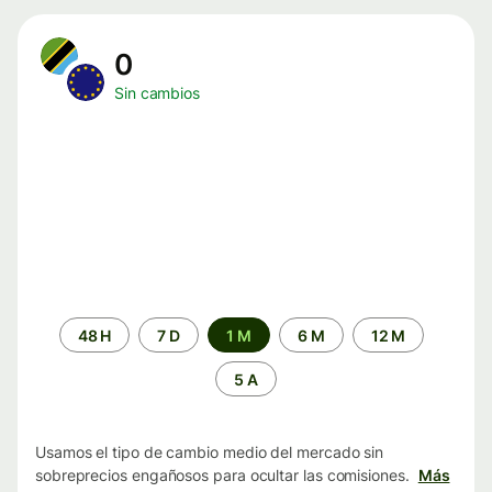
0
Sin cambios
Periodo
48 H
7 D
1 M
6 M
12 M
de
tiempo
5 A
Usamos el tipo de cambio medio del mercado sin
sobreprecios engañosos para ocultar las comisiones.
Más