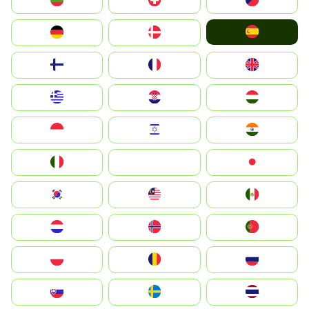
България
Switzerland
Czechia
España
Deutschland
Denmark
Suomi
France
United Kingdom
Greece
Hrvatska
Magyarország
Indonesia
Israel
India
Italia
JA
Japan
South Korea
Malay
Mexico
Nederland
Norge
Portugal
Polska
România
Россия
Slovensko
Ruoŧŧa
ไทย