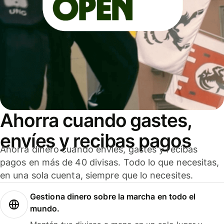
Ahorra cuando gastes,
envíes y recibas pagos
Ahorra dinero cuando envíes, gastes y recibas
pagos en más de 40 divisas. Todo lo que necesitas,
en una sola cuenta, siempre que lo necesites.
Gestiona dinero sobre la marcha en todo el
mundo.