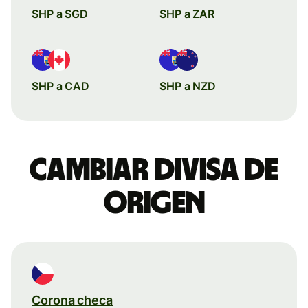
SHP a SGD
SHP a ZAR
SHP a CAD
SHP a NZD
Cambiar divisa de
origen
Corona checa