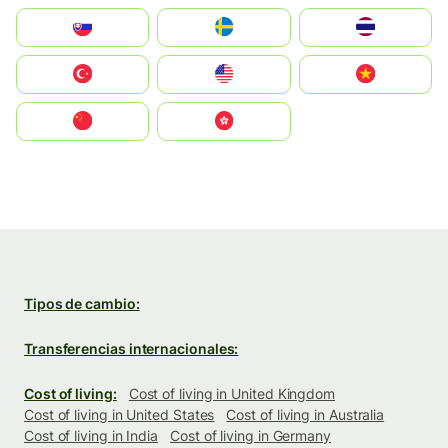
Slovensko
Ruoŧŧa
ไทย
Türkiye
United States
Vietnam
中国
中國香港特別行政區
Tipos de cambio:
Transferencias internacionales:
Cost of living:
Cost of living in United Kingdom
Cost of living in United States
Cost of living in Australia
Cost of living in India
Cost of living in Germany