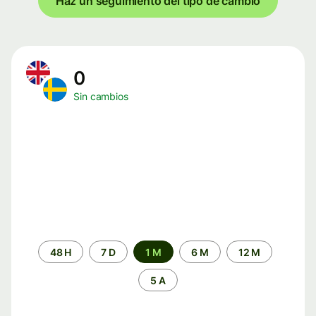
Haz un seguimiento del tipo de cambio
0
Sin cambios
Periodo
48 H
7 D
1 M
6 M
12 M
de
tiempo
5 A