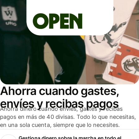
Ahorra cuando gastes,
envíes y recibas pagos
Ahorra dinero cuando envíes, gastes y recibas
pagos en más de 40 divisas. Todo lo que necesitas,
en una sola cuenta, siempre que lo necesites.
Gestiona dinero sobre la marcha en todo el