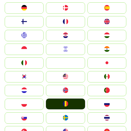
Deutschland
Denmark
España
Suomi
France
United Kingdom
Greece
Hrvatska
Magyarország
Indonesia
Israel
India
Italia
JA
Japan
South Korea
Malay
Mexico
Nederland
Norge
Portugal
România
Polska
Россия
Slovensko
Ruoŧŧa
ไทย