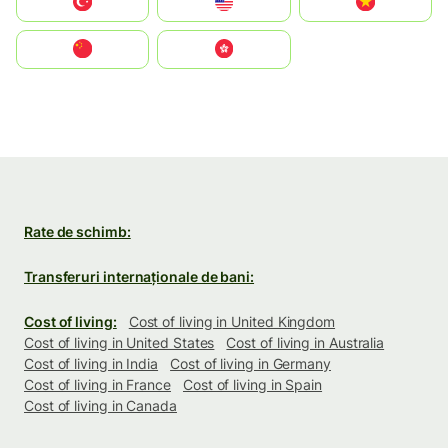
Türkiye
United States
Vietnam
中国
中國香港特別行政區
Rate de schimb:
Transferuri internaționale de bani:
Cost of living:
Cost of living in United Kingdom
Cost of living in United States
Cost of living in Australia
Cost of living in India
Cost of living in Germany
Cost of living in France
Cost of living in Spain
Cost of living in Canada