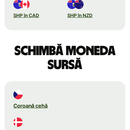
SHP în CAD
SHP în NZD
Schimbă moneda
sursă
Coroană cehă