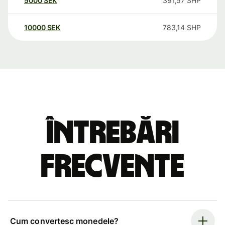
5000
SEK
391,57
SHP
10000
SEK
783,14
SHP
Întrebări
frecvente
Cum convertesc monedele?