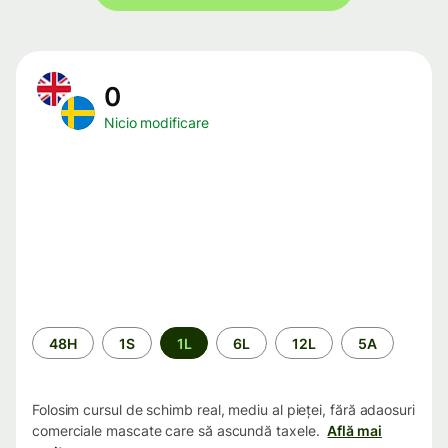
0
Nicio modificare
Perioada
48H
1S
1L
6L
12L
5A
Folosim cursul de schimb real, mediu al pieței, fără adaosuri
comerciale mascate care să ascundă taxele.
Află mai