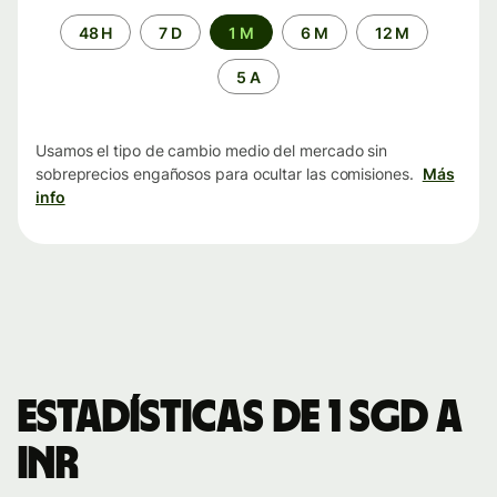
Periodo
48 H
7 D
1 M
6 M
12 M
de
tiempo
5 A
Usamos el tipo de cambio medio del mercado sin
sobreprecios engañosos para ocultar las comisiones.
Más
info
Estadísticas de 1 SGD a
INR