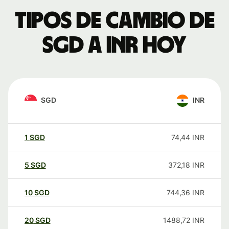
Tipos de cambio de
SGD a INR hoy
SGD
INR
1
SGD
74,44
INR
5
SGD
372,18
INR
10
SGD
744,36
INR
20
SGD
1488,72
INR