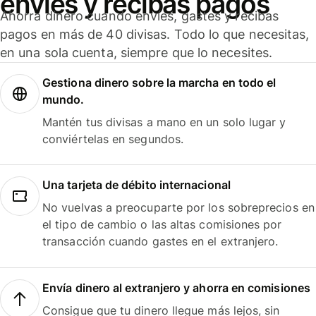
envíes y recibas pagos
Ahorra dinero cuando envíes, gastes y recibas
pagos en más de 40 divisas. Todo lo que necesitas,
en una sola cuenta, siempre que lo necesites.
Gestiona dinero sobre la marcha en todo el
mundo.
Mantén tus divisas a mano en un solo lugar y
conviértelas en segundos.
Una tarjeta de débito internacional
No vuelvas a preocuparte por los sobreprecios en
el tipo de cambio o las altas comisiones por
transacción cuando gastes en el extranjero.
Envía dinero al extranjero y ahorra en comisiones
Consigue que tu dinero llegue más lejos, sin