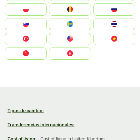
Polska
România
Россия
Slovensko
Ruoŧŧa
ไทย
Türkiye
United States
Vietnam
中国
中國香港特別行政區
Tipos de cambio:
Transferencias internacionales:
Cost of living:
Cost of living in United Kingdom