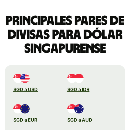
Principales pares de
divisas para dólar
singapurense
SGD a USD
SGD a IDR
SGD a EUR
SGD a AUD