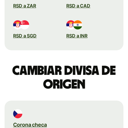
RSD a ZAR
RSD a CAD
RSD a SGD
RSD a INR
Cambiar divisa de
origen
Corona checa