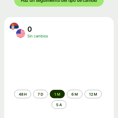
Haz un seguimiento del tipo de cambio
0
Sin cambios
Periodo
48 H
7 D
1 M
6 M
12 M
de
tiempo
5 A