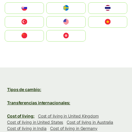
Slovensko
Ruoŧŧa
ไทย
Türkiye
United States
Vietnam
中国
中國香港特別行政區
Tipos de cambio:
Transferencias internacionales:
Cost of living:
Cost of living in United Kingdom
Cost of living in United States
Cost of living in Australia
Cost of living in India
Cost of living in Germany