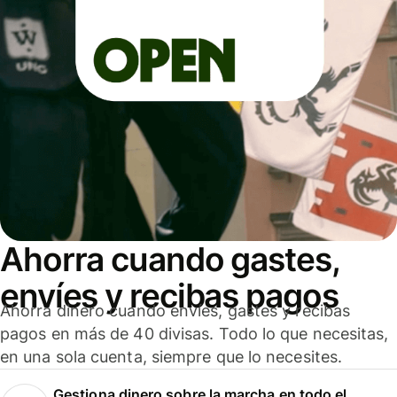
Ahorra cuando gastes,
envíes y recibas pagos
Ahorra dinero cuando envíes, gastes y recibas
pagos en más de 40 divisas. Todo lo que necesitas,
en una sola cuenta, siempre que lo necesites.
Gestiona dinero sobre la marcha en todo el