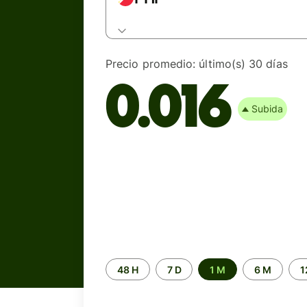
Precio promedio:
último(s) 30 días
0.016
Subida
Periodo
48 H
7 D
1 M
6 M
1
de
tiempo