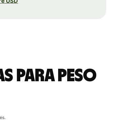
re USD
as para peso
es.