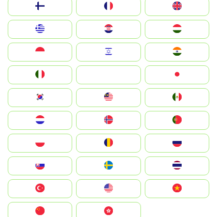
Suomi
France
United Kingdom
Greece
Hrvatska
Magyarország
Indonesia
Israel
India
Italia
JA
Japan
South Korea
Malay
Mexico
Nederland
Norge
Portugal
Polska
România
Россия
Slovensko
Ruoŧŧa
ไทย
Türkiye
United States
Vietnam
中国
中國香港特別行政區