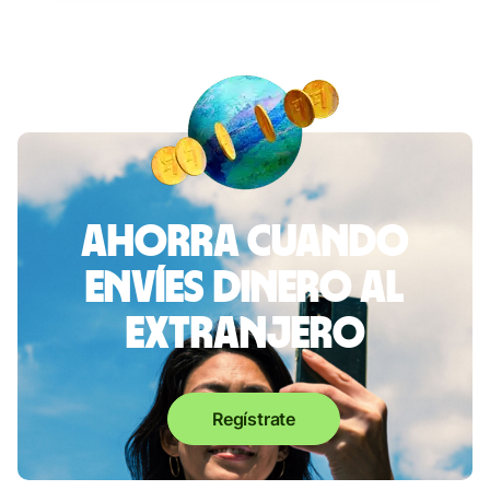
Ahorra cuando
envíes dinero al
extranjero
Regístrate