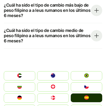
¿Cuál ha sido el tipo de cambio más bajo de
peso filipino a a leus rumanos en los últimos
6 meses?
¿Cuál ha sido el tipo de cambio medio de
peso filipino a a leus rumanos en los últimos
6 meses?
الإمارات العربية المتحدة
Australia
Brazil
България
Switzerland
Czechia
España
Deutschland
Denmark