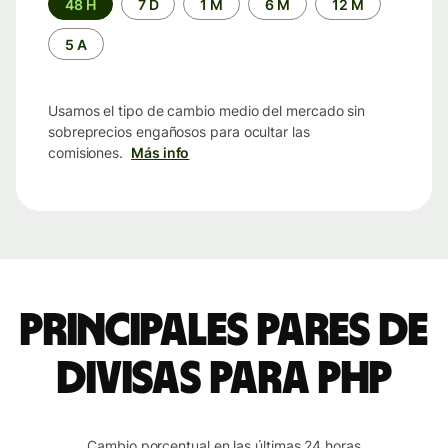
48 H
7 D
1 M
6 M
12 M
de
tiempo
5 A
Usamos el tipo de cambio medio del mercado sin
sobreprecios engañosos para ocultar las
comisiones.
Más info
Principales pares de
divisas para PHP
Cambio porcentual en las últimas 24 horas