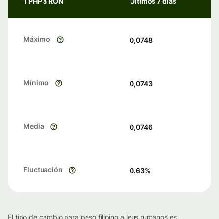
1 PHP a RON
Últimos 7 días
Máximo
0,0748
Mínimo
0,0743
Media
0,0746
Fluctuación
0.63
%
El tipo de cambio para peso filipino a leus rumanos es