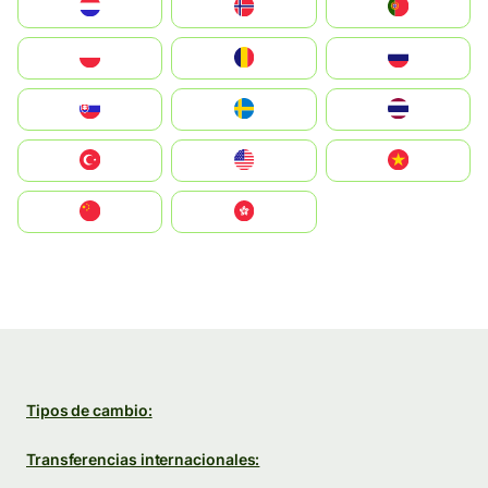
Nederland
Norge
Portugal
Polska
România
Россия
Slovensko
Ruoŧŧa
ไทย
Türkiye
United States
Vietnam
中国
中國香港特別行政區
Tipos de cambio:
Transferencias internacionales: