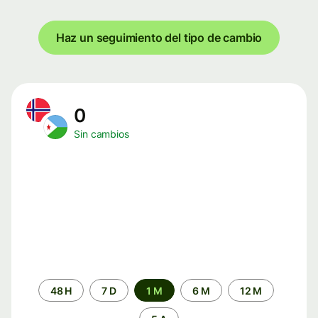
Haz un seguimiento del tipo de cambio
0
Sin cambios
Periodo
48 H
7 D
1 M
6 M
12 M
de
tiempo