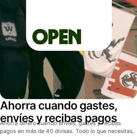
Ahorra cuando gastes,
envíes y recibas pagos
Ahorra dinero cuando envíes, gastes y recibas
pagos en más de 40 divisas. Todo lo que necesitas,