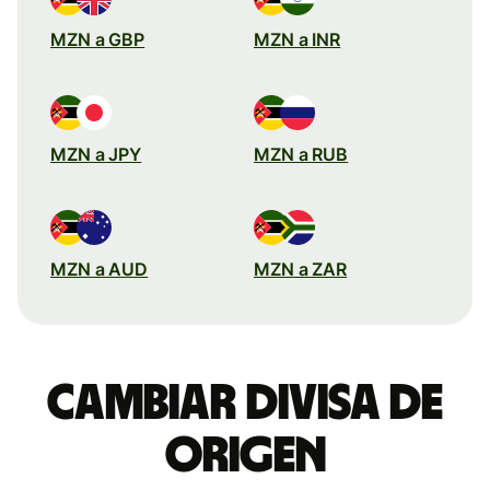
MZN a GBP
MZN a INR
MZN a JPY
MZN a RUB
MZN a AUD
MZN a ZAR
Cambiar divisa de
origen