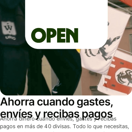
Ahorra cuando gastes,
envíes y recibas pagos
Ahorra dinero cuando envíes, gastes y recibas
pagos en más de 40 divisas. Todo lo que necesitas,