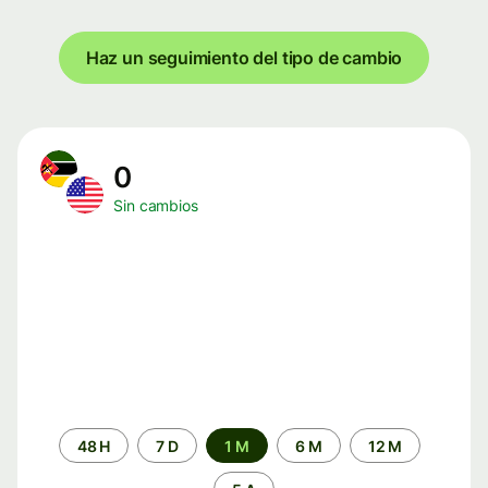
Haz un seguimiento del tipo de cambio
0
Sin cambios
Periodo
48 H
7 D
1 M
6 M
12 M
de
tiempo