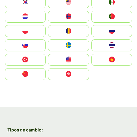
South Korea
Malay
Mexico
Nederland
Norge
Portugal
Polska
România
Россия
Slovensko
Ruoŧŧa
ไทย
Türkiye
United States
Vietnam
中国
中國香港特別行政區
Tipos de cambio: