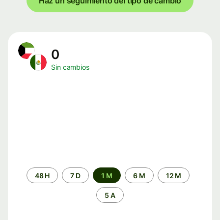
Haz un seguimiento del tipo de cambio
0
Sin cambios
Periodo
48 H
7 D
1 M
6 M
12 M
de
tiempo
5 A