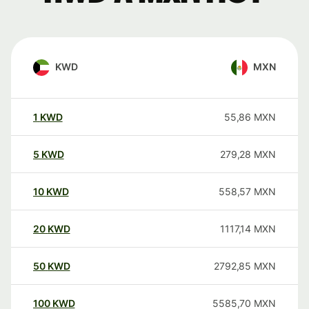
KWD
MXN
1
KWD
55,86
MXN
5
KWD
279,28
MXN
10
KWD
558,57
MXN
20
KWD
1117,14
MXN
50
KWD
2792,85
MXN
100
KWD
5585,70
MXN