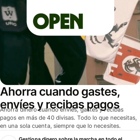
Ahorra cuando gastes,
envíes y recibas pagos
Ahorra dinero cuando envíes, gastes y recibas
pagos en más de 40 divisas. Todo lo que necesitas,
en una sola cuenta, siempre que lo necesites.
Gestiona dinero sobre la marcha en todo el