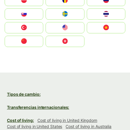
Polska
România
Россия
Slovensko
Ruoŧŧa
ไทย
Türkiye
United States
Vietnam
中国
中國香港特別行政區
Tipos de cambio:
Transferencias internacionales:
Cost of living:
Cost of living in United Kingdom
Cost of living in United States
Cost of living in Australia