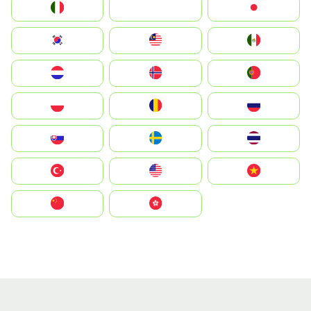
Italia
JA
Japan
South Korea
Malay
Mexico
Nederland
Norge
Portugal
Polska
România
Россия
Slovensko
Ruoŧŧa
ไทย
Türkiye
United States
Vietnam
中国
中國香港特別行政區