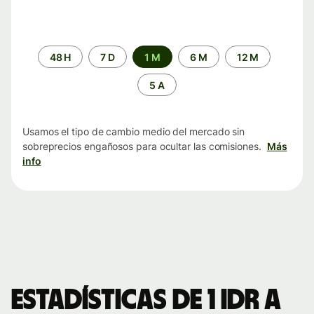
Periodo
48 H
7 D
1 M
6 M
12 M
de
tiempo
5 A
Usamos el tipo de cambio medio del mercado sin
sobreprecios engañosos para ocultar las comisiones.
Más
info
Estadísticas de 1 IDR a