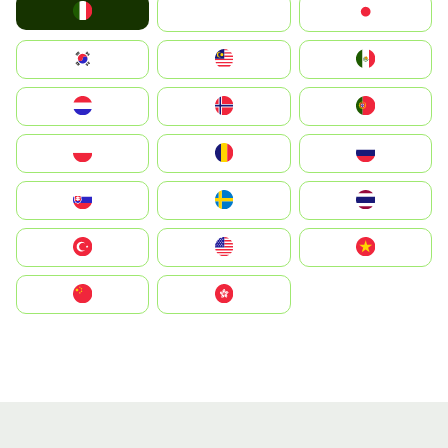
Italia
JA
Japan
South Korea
Malay
Mexico
Nederland
Norge
Portugal
Polska
România
Россия
Slovensko
Ruoŧŧa
ไทย
Türkiye
United States
Vietnam
中国
中國香港特別行政區