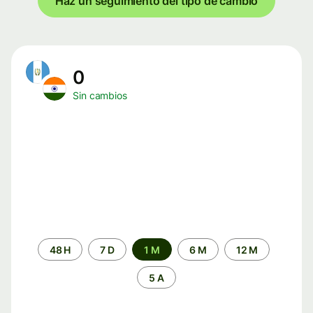
Haz un seguimiento del tipo de cambio
0
Sin cambios
Periodo
48 H
7 D
1 M
6 M
12 M
de
tiempo
5 A