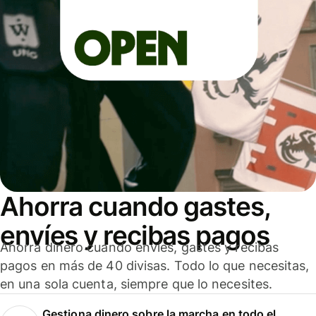
Ahorra cuando gastes,
envíes y recibas pagos
Ahorra dinero cuando envíes, gastes y recibas
pagos en más de 40 divisas. Todo lo que necesitas,
en una sola cuenta, siempre que lo necesites.
Gestiona dinero sobre la marcha en todo el