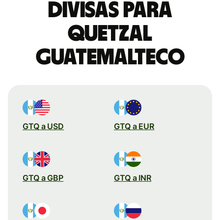
divisas para
quetzal
guatemalteco
GTQ a USD
GTQ a EUR
GTQ a GBP
GTQ a INR