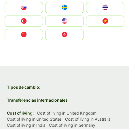
Slovensko
Ruoŧŧa
ไทย
Türkiye
United States
Vietnam
中国
中國香港特別行政區
Tipos de cambio:
Transferencias internacionales:
Cost of living:
Cost of living in United Kingdom
Cost of living in United States
Cost of living in Australia
Cost of living in India
Cost of living in Germany