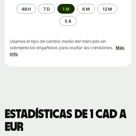
Periodo
48 H
7 D
1 M
6 M
12 M
de
tiempo
5 A
Usamos el tipo de cambio medio del mercado sin
sobreprecios engañosos para ocultar las comisiones.
Más
info
Estadísticas de 1 CAD a
EUR