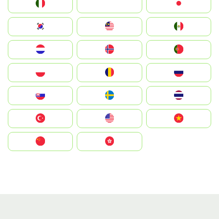
Italia
JA
Japan
South Korea
Malay
Mexico
Nederland
Norge
Portugal
Polska
România
Россия
Slovensko
Ruoŧŧa
ไทย
Türkiye
United States
Vietnam
中国
中國香港特別行政區