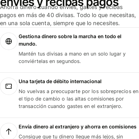
envíes y recibas pagos
Ahorra dinero cuando envíes, gastes y recibas
pagos en más de 40 divisas. Todo lo que necesitas,
en una sola cuenta, siempre que lo necesites.
Gestiona dinero sobre la marcha en todo el
mundo.
Mantén tus divisas a mano en un solo lugar y
conviértelas en segundos.
Una tarjeta de débito internacional
No vuelvas a preocuparte por los sobreprecios en
el tipo de cambio o las altas comisiones por
transacción cuando gastes en el extranjero.
Envía dinero al extranjero y ahorra en comisiones
Consigue que tu dinero llegue más lejos, sin