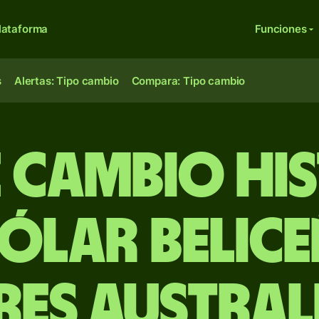
lataforma
Funciones
s
Alertas: Tipo cambio
Compara: Tipo cambio
e Cambio Hi
ólar belic
es austral