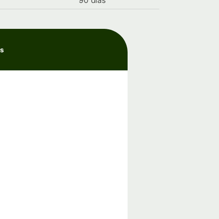
90 días
as