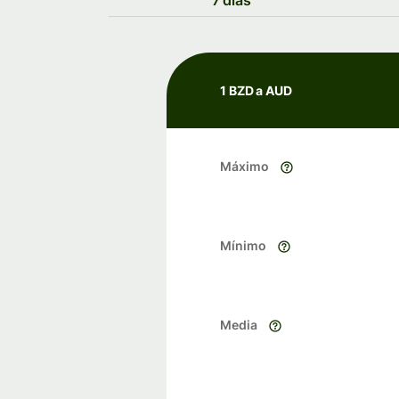
7 días
1 BZD a AUD
Máximo
Mínimo
Media