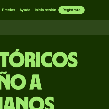
Precios
Ayuda
Inicia sesión
Regístrate
stóricos
eño a
ianos