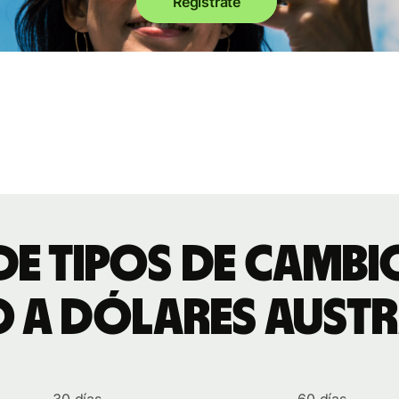
Regístrate
de tipos de camb
o a dólares aust