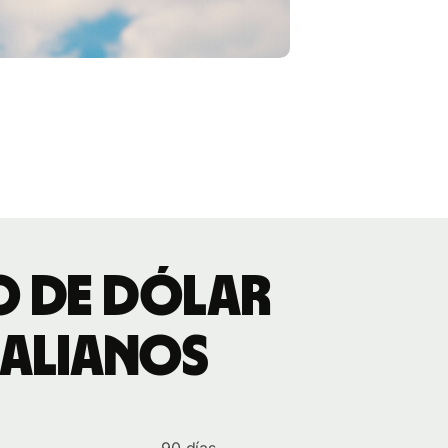
io de dólar
ralianos