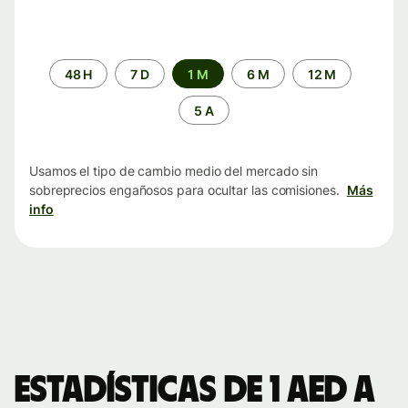
Periodo
48 H
7 D
1 M
6 M
12 M
de
tiempo
5 A
Usamos el tipo de cambio medio del mercado sin
sobreprecios engañosos para ocultar las comisiones.
Más
info
Estadísticas de 1 AED a