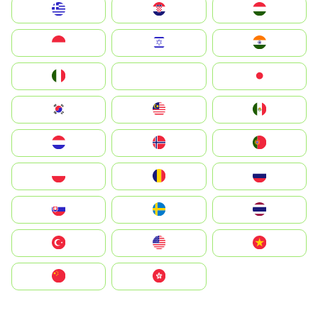
Greece
Hrvatska
Magyarország
Indonesia
Israel
India
Italia
JA
Japan
South Korea
Malay
Mexico
Nederland
Norge
Portugal
Polska
România
Россия
Slovensko
Ruoŧŧa
ไทย
Türkiye
United States
Vietnam
中国
中國香港特別行政區