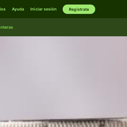
ios
Ayuda
Iniciar sesión
Regístrate
onteras