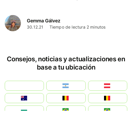
Schengen, si es parte de la UE y qué moneda usan.
Gemma Gálvez
30.12.21
Tiempo de lectura 2 minutos
Consejos, noticias y actualizaciones en
base a tu ubicación
بالعربية
Argentina
Österreich
Australia
België
Belgique
България
Brasil (ES)
Brasil
Canada (FR)
Canada
Svizzera