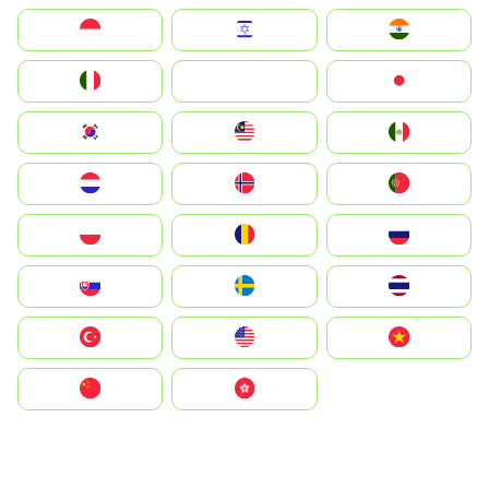
Indonesia
Israel
India
Italia
JA
Japan
South Korea
Malay
Mexico
Nederland
Norge
Portugal
Polska
România
Россия
Slovensko
Ruoŧŧa
ไทย
Türkiye
United States
Vietnam
中国
中國香港特別行政區