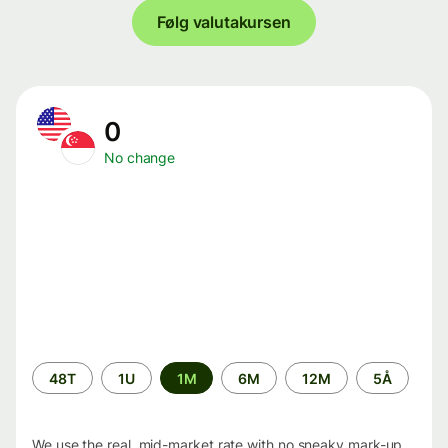
Følg valutakursen
0
No change
Time
48T
1U
1M
6M
12M
5Å
period
We use the real, mid-market rate with no sneaky mark-up