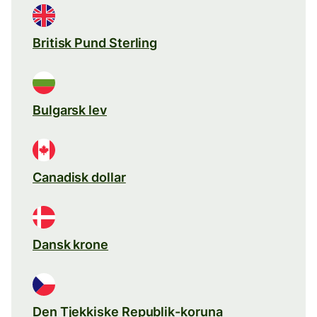
Britisk Pund Sterling
Bulgarsk lev
Canadisk dollar
Dansk krone
Den Tjekkiske Republik-koruna