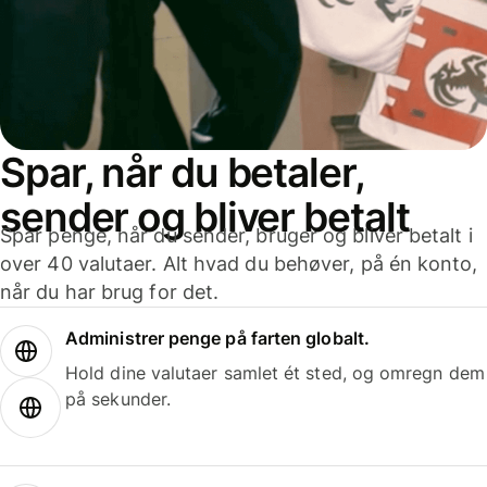
Spar, når du betaler,
sender og bliver betalt
Spar penge, når du sender, bruger og bliver betalt i
over 40 valutaer. Alt hvad du behøver, på én konto,
når du har brug for det.
Administrer penge på farten globalt.
Hold dine valutaer samlet ét sted, og omregn dem
på sekunder.