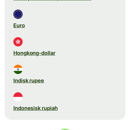
Euro
Hongkong-dollar
Indisk rupee
Indonesisk rupiah