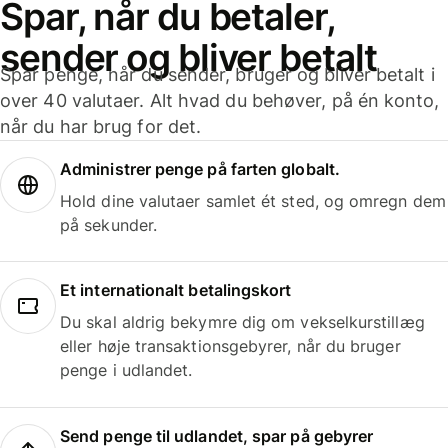
Spar, når du betaler,
sender og bliver betalt
Spar penge, når du sender, bruger og bliver betalt i
over 40 valutaer. Alt hvad du behøver, på én konto,
når du har brug for det.
Administrer penge på farten globalt.
Hold dine valutaer samlet ét sted, og omregn dem
på sekunder.
Et internationalt betalingskort
Du skal aldrig bekymre dig om vekselkurstillæg
eller høje transaktionsgebyrer, når du bruger
penge i udlandet.
Send penge til udlandet, spar på gebyrer