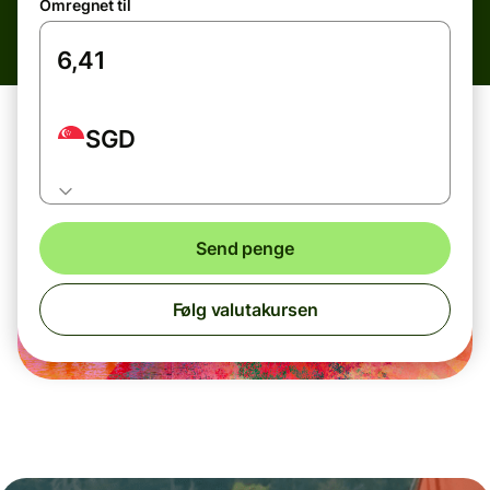
Omregnet til
SGD
Send penge
Følg valutakursen