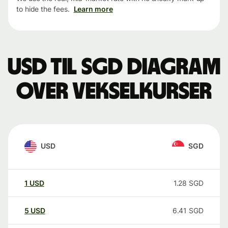
to hide the fees.
Learn more
USD til SGD Diagram
over vekselkurser
USD
SGD
1
USD
1.28
SGD
5
USD
6.41
SGD