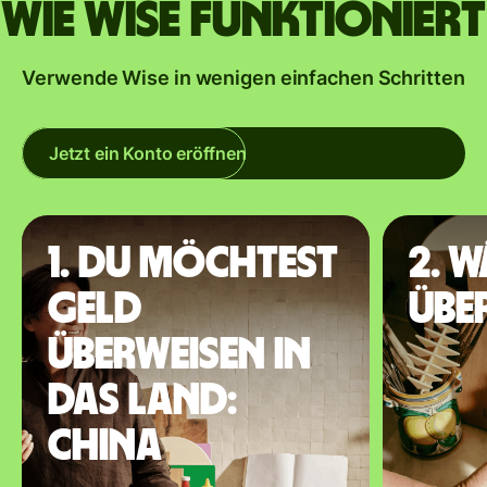
Wie Wise funktioniert
Verwende Wise in wenigen einfachen Schritten
Jetzt ein Konto eröffnen
1. Du möchtest
2. 
Geld
übe
überweisen in
das Land:
China