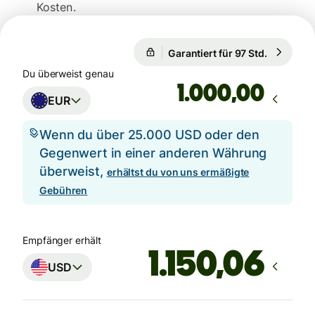
Kosten.
1 EUR = 1,1573 USD
Garantiert für 97 Std.
1 EUR = 1
Garantiert für 97 Std.
Du überweist genau
,00
EUR
Wenn du über 25.000 USD oder den
Gegenwert in einer anderen Währung
überweist,
erhältst du von uns ermäßigte
Gebühren
Empfänger erhält
USD