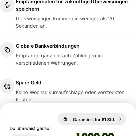
Empfängerdaten für zukünftige Überweisungen
speichern
Überweisungen kommen in weniger als 20
Sekunden an.
Globale Bankverbindungen
Empfange ganz einfach Zahlungen in
verschiedenen Währungen.
Spare Geld
Keine Wechselkursaufschläge oder versteckten
Kosten.
Garantiert für 61 Std.
1 EUR = 1
Garantiert für 61 Std.
Du überweist genau