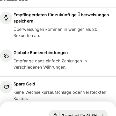
Empfängerdaten für zukünftige Überweisungen
speichern
Überweisungen kommen in weniger als 20
Sekunden an.
Globale Bankverbindungen
Empfange ganz einfach Zahlungen in
verschiedenen Währungen.
Spare Geld
Keine Wechselkursaufschläge oder versteckten
Kosten.
Garantiert für 48 Std.
1 EUR = 1
Garantiert für 48 Std.