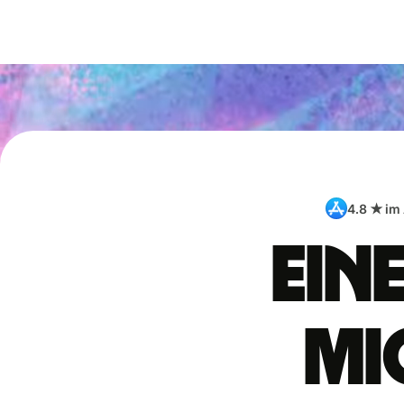
4.8 ★ im
Ein
Mi