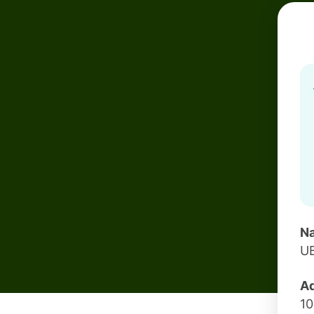
Na
UB
Ad
1