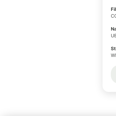
Fi
C
Na
UB
St
W