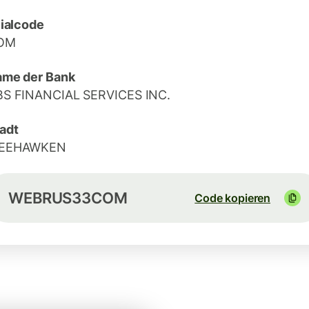
lialcode
OM
me der Bank
S FINANCIAL SERVICES INC.
adt
EEHAWKEN
WEBRUS33COM
Code kopieren