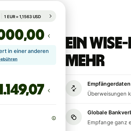
Garantiert für 94 Std.
1 EUR = 1,1563 USD
Garantiert für 94 Std.
,00
Ein Wis
t in einer anderen
mehr
 Gebühren
Empfängerdaten 
Überweisungen k
Globale Bankve
Empfange ganz e