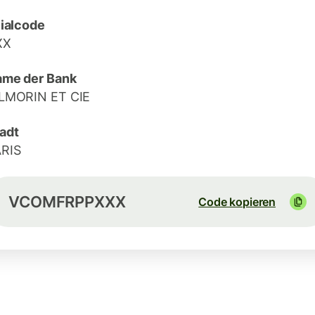
lialcode
XX
me der Bank
LMORIN ET CIE
adt
RIS
VCOMFRPPXXX
Code kopieren