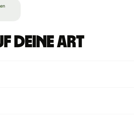
gen
f deine Art