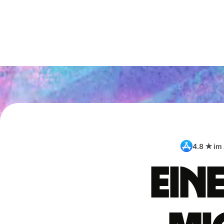
4.8 ★ im
Ein