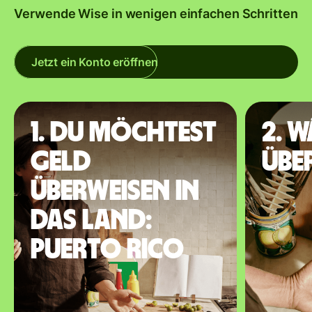
Verwende Wise in wenigen einfachen Schritten
Jetzt ein Konto eröffnen
1. Du möchtest
2. 
Geld
übe
überweisen in
das Land:
Puerto Rico