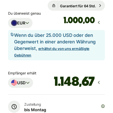
Garantiert für 64 Std.
1 EUR = 1
Garantiert für 64 Std.
Du überweist genau
,00
EUR
Wenn du über 25.000 USD oder den
Gegenwert in einer anderen Währung
überweist,
erhältst du von uns ermäßigte
Gebühren
Empfänger erhält
USD
Zustellung
bis Montag