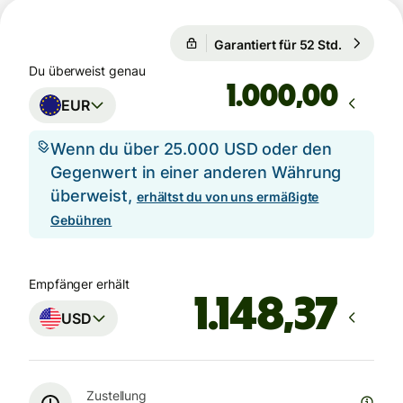
Garantiert für 52 Std.
1 EUR = 1
Garantiert für 52 Std.
Du überweist genau
,00
EUR
Wenn du über 25.000 USD oder den
Gegenwert in einer anderen Währung
überweist,
erhältst du von uns ermäßigte
Gebühren
Empfänger erhält
USD
Zustellung