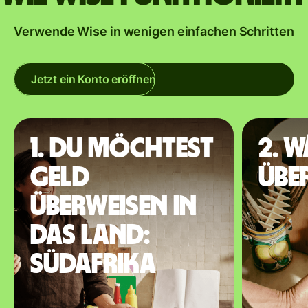
Verwende Wise in wenigen einfachen Schritten
Jetzt ein Konto eröffnen
1. Du möchtest
2. 
Geld
übe
überweisen in
das Land:
Südafrika