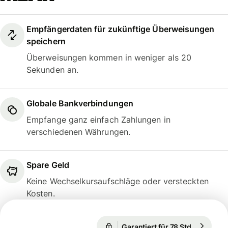
Empfängerdaten für zukünftige Überweisungen
speichern
Überweisungen kommen in weniger als 20
Sekunden an.
Globale Bankverbindungen
Empfange ganz einfach Zahlungen in
verschiedenen Währungen.
Spare Geld
Keine Wechselkursaufschläge oder versteckten
Kosten.
Garantiert für 78 Std.
1 EUR = 1
Garantiert für 78 Std.