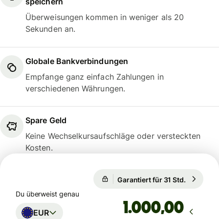
speichern
Überweisungen kommen in weniger als 20
Sekunden an.
Globale Bankverbindungen
Empfange ganz einfach Zahlungen in
verschiedenen Währungen.
Spare Geld
Keine Wechselkursaufschläge oder versteckten
Kosten.
Garantiert für 31 Std.
1 EUR = 1
Garantiert für 31 Std.
Du überweist genau
,00
EUR