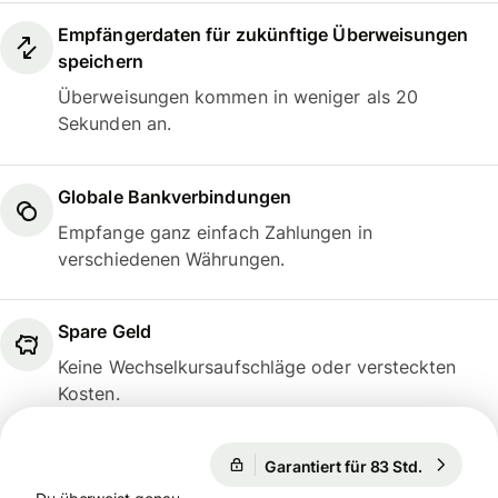
Empfängerdaten für zukünftige Überweisungen
speichern
Überweisungen kommen in weniger als 20
Sekunden an.
Globale Bankverbindungen
Empfange ganz einfach Zahlungen in
verschiedenen Währungen.
Spare Geld
Keine Wechselkursaufschläge oder versteckten
Kosten.
Garantiert für 83 Std.
1 EUR = 1
Garantiert für 83 Std.