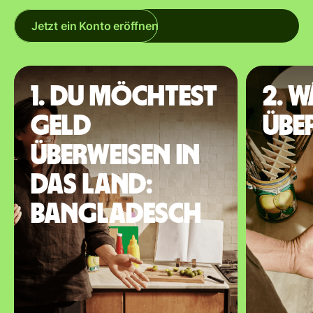
Jetzt ein Konto eröffnen
1. Du möchtest
2. 
Geld
übe
überweisen in
das Land:
Bangladesch