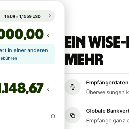
Garantiert für 73 Std.
1 EUR = 1,1559 USD
Garantiert für 73 Std.
,00
Ein Wis
t in einer anderen
mehr
 Gebühren
Empfängerdaten 
Überweisungen k
Globale Bankve
Empfange ganz e