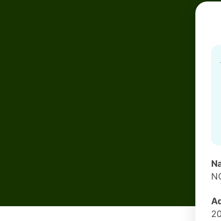
Na
N
Ad
20