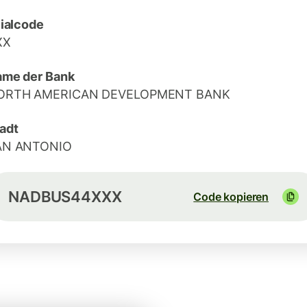
lialcode
XX
me der Bank
ORTH AMERICAN DEVELOPMENT BANK
adt
AN ANTONIO
NADBUS44XXX
Code kopieren