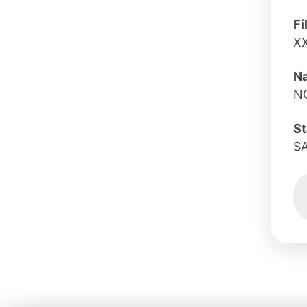
Fi
X
Na
N
St
S