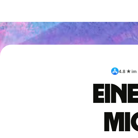
4.8 ★ im
Ein
Mi