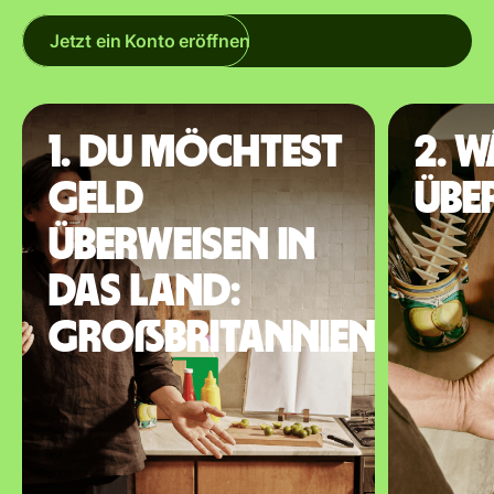
Jetzt ein Konto eröffnen
1. Du möchtest
2. 
Geld
übe
überweisen in
das Land:
Großbritannien