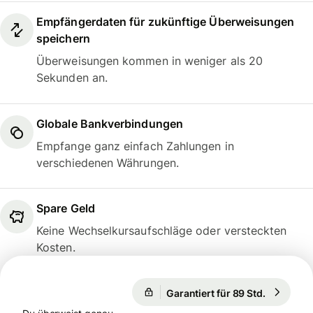
Empfängerdaten für zukünftige Überweisungen
speichern
Überweisungen kommen in weniger als 20
Sekunden an.
Globale Bankverbindungen
Empfange ganz einfach Zahlungen in
verschiedenen Währungen.
Spare Geld
Keine Wechselkursaufschläge oder versteckten
Kosten.
Garantiert für 89 Std.
1 EUR = 
Garantiert für 89 Std.