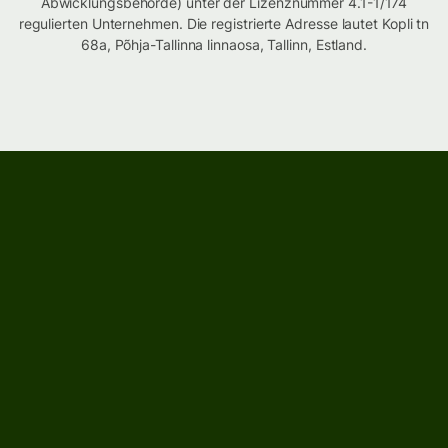
Abwicklungsbehörde) unter der Lizenznummer 4.1-1/174
regulierten Unternehmen. Die registrierte Adresse lautet Kopli tn
68a, Põhja-Tallinna linnaosa, Tallinn, Estland.