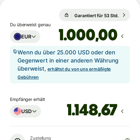
Garantiert für 53 Std.
1 EUR = 1
Garantiert für 53 Std.
Du überweist genau
,00
EUR
Wenn du über 25.000 USD oder den
Gegenwert in einer anderen Währung
überweist,
erhältst du von uns ermäßigte
Gebühren
Empfänger erhält
USD
Zustellung